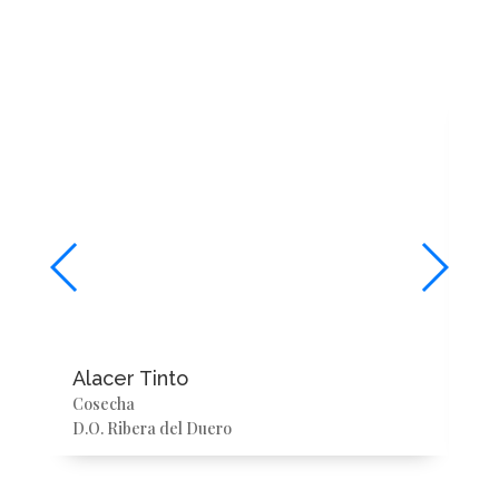
Alacer Tinto
Al
Cosecha
Rob
D.O. Ribera del Duero
D.O