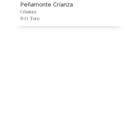
Peñamonte Crianza
Pe
Crianza
Bar
D.O. Toro
D.O