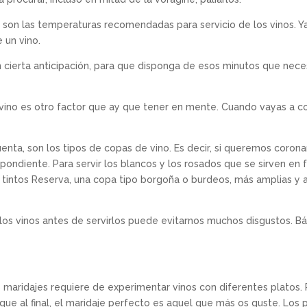
 son las temperaturas recomendadas para servicio de los vinos. Y
 un vino.
n cierta anticipación, para que disponga de esos minutos que nec
ino es otro factor que ay que tener en mente. Cuando vayas a co
enta, son los tipos de copas de vino. Es decir, si queremos coro
pondiente. Para servir los blancos y los rosados que se sirven en fr
s tintos Reserva, una copa tipo borgoña o burdeos, más amplias y 
 los vinos antes de servirlos puede evitarnos muchos disgustos. 
maridajes requiere de experimentar vinos con diferentes platos. P
que al final, el maridaje perfecto es aquel que más os guste. Los p