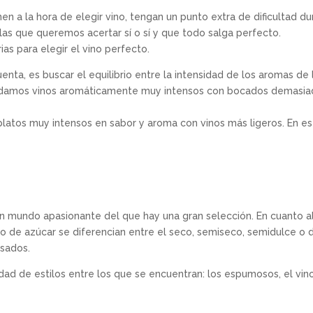
n a la hora de elegir vino, tengan un punto extra de dificultad 
as que queremos acertar sí o sí y que todo salga perfecto.
as para elegir el vino perfecto.
nta, es buscar el equilibrio entre la intensidad de los aromas de 
maridamos vinos aromáticamente muy intensos con bocados demas
 platos muy intensos en sabor y aroma con vinos más ligeros. En est
un mundo apasionante del que hay una gran selección. En cuanto al 
 de azúcar se diferencian entre el seco, semiseco, semidulce o du
osados.
idad de estilos entre los que se encuentran: los espumosos, el vino d