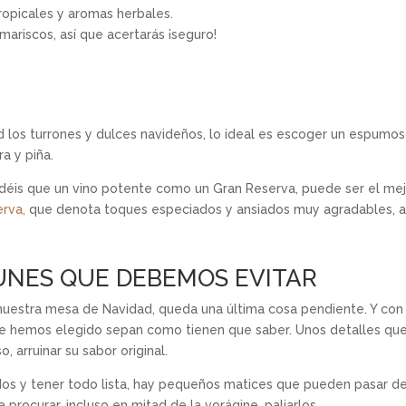
ropicales y aromas herbales.
ariscos, así que acertarás ¡seguro!
d los turrones y dulces navideños, lo ideal es escoger un espum
a y piña.
idéis que un vino potente como un Gran Reserva, puede ser el me
rva,
que denota toques especiados y ansiados muy agradables, a
UNES QUE DEBEMOS EVITAR
nuestra mesa de Navidad, queda una última cosa pendiente. Y con
ue hemos elegido sepan como tienen que saber. Unos detalles que,
, arruinar su sabor original.
itados y tener todo lista, hay pequeños matices que pueden pasar 
rocurar, incluso en mitad de la vorágine, paliarlos.