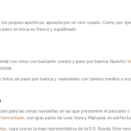
 los propios aperitivos, apuesta por un vino rosado. Como, por ej
su paso en boca es fresco y equilibrado.
 genial con vinos con bastante cuerpo y paso por barrica. Nuestro
V
cional.
n tintos sin paso por barrica y variedades con taninos medios o es
O
ón para las cenas navideñas en las que predomine el pescado o 
 fermentado
, con gran parte de uvas Viura y Malvasía, es perfecto
dejo
, cuya uva es la más representativa de la D.O. Rueda. Este vin